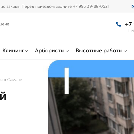
ис закрыт. Перед приездом звоните +7 993 39-88-052!
+7
 цене
Пн
Клининг
Арбористы
Высотные работы
ч в Самаре
й