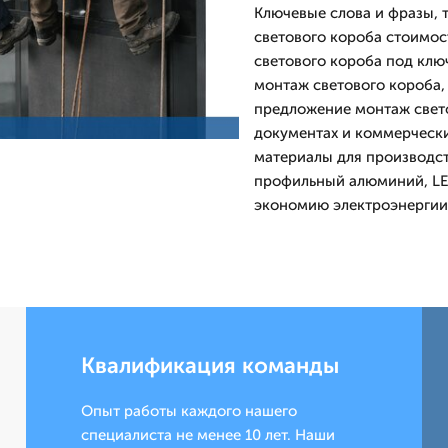
Ключевые слова и фразы, 
светового короба стоимос
светового короба под клю
монтаж светового короба,
предложение монтаж свето
документах и коммерческ
материалы для производст
профильный алюминий, LED
экономию электроэнергии 
Квалификация команды
Опыт работы каждого нашего
специалиста не менее 10 лет. Наши