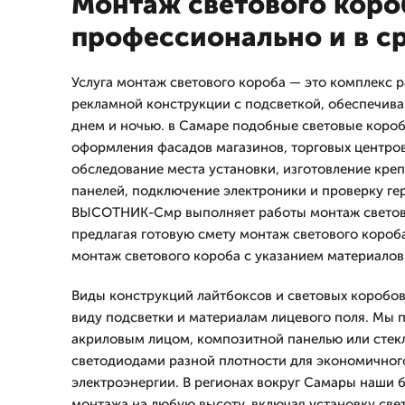
Монтаж светового коро
профессионально и в с
Услуга монтаж светового короба — это комплекс р
рекламной конструкции с подсветкой, обеспечив
днем и ночью. в Самаре подобные световые короб
оформления фасадов магазинов, торговых центров
обследование места установки, изготовление кре
панелей, подключение электроники и проверку ге
ВЫСОТНИК-Смр выполняет работы монтаж светово
предлагая готовую смету монтаж светового короб
монтаж светового короба с указанием материалов
Виды конструкций лайтбоксов и световых коробо
виду подсветки и материалам лицевого поля. Мы 
акриловым лицом, композитной панелью или стекл
светодиодами разной плотности для экономичног
электроэнергии. В регионах вокруг Самары наши 
монтажа на любую высоту, включая установку све