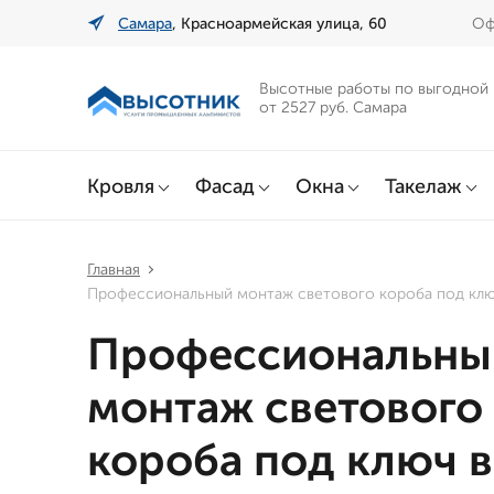
Самара
, Красноармейская улица, 60
Оф
Высотные работы по выгодной
от 2527 руб. Самара
Кровля
Фасад
Окна
Такелаж
Главная
Профессиональный монтаж светового короба под клю
Профессиональны
монтаж светового
короба под ключ в