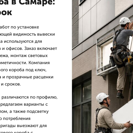
ба в Самаре:
рок
абот по установке
ающей видимость вывески
а используются для
 и офисов. Заказ включает
пежа, монтаж световых
рметичности. Компания
го короба под ключ,
а и прозрачные расценки
 и сроков.
в различаются по профилю,
предлагаем варианты с
ом, а также подсветку
о потребления
бригады выезжают для
тового короба с