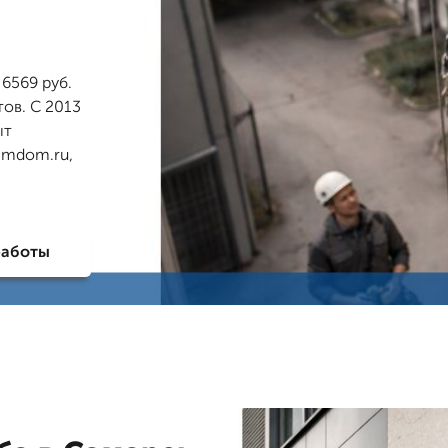
6569 руб.
тов. С 2013
ыт
yimdom.ru,
работы