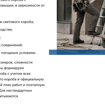
овышки, в зависимости от
ж светового короба;
одстве;
;
х соединений;
к погодным условиям.
азмеров, сложности
 Мы формируем
оба с учетом всех
ого короба и официальную
ый план работ и поэтапную
 Для нестандартных
читываются